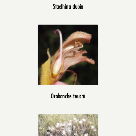
Staelhina dubia
Orobanche teucrii